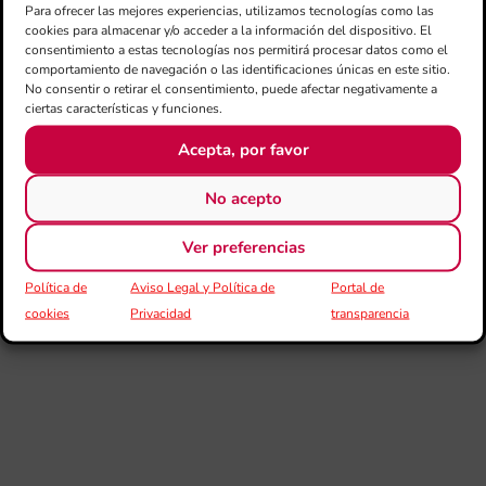
Para ofrecer las mejores experiencias, utilizamos tecnologías como las
La
cookies para almacenar y/o acceder a la información del dispositivo. El
Ba
consentimiento a estas tecnologías nos permitirá procesar datos como el
Si
comportamiento de navegación o las identificaciones únicas en este sitio.
de 
No consentir o retirar el consentimiento, puede afectar negativamente a
FS
ciertas características y funciones.
ce
el 
Acepta, por favor
ani
am
l’e
No acepto
de 
no
Ver preferencias
si
de 
Política de
Aviso Legal y Política de
Portal de
Fe
cookies
Privacidad
transparencia
Mé
80 
mú
fo
la 
am
dir
de 