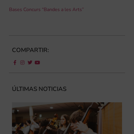
Bases Concurs “Bandes a les Arts”
COMPARTIR:
ÚLTIMAS NOTICIAS
Ca
au
do
le
per
l’a