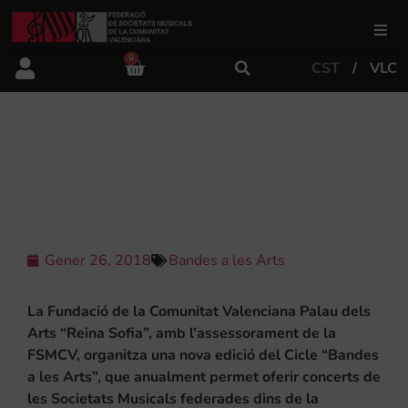
0
CST
VLC
FSMCV
Àrea de gestió
OBERT TERMINI D’INSCRIPCIONS
PER AL CICLE “BANDES A LES ARTS”
Àrea educativa
Àrea Artística
Gener 26, 2018
Bandes a les Arts
La Fundació de la Comunitat Valenciana Palau dels
Actualitat
Arts “Reina Sofia”, amb l’assessorament de la
FSMCV, organitza una nova edició del Cicle “Bandes
a les Arts”, que anualment permet oferir concerts de
Tenda
les Societats Musicals federades dins de la