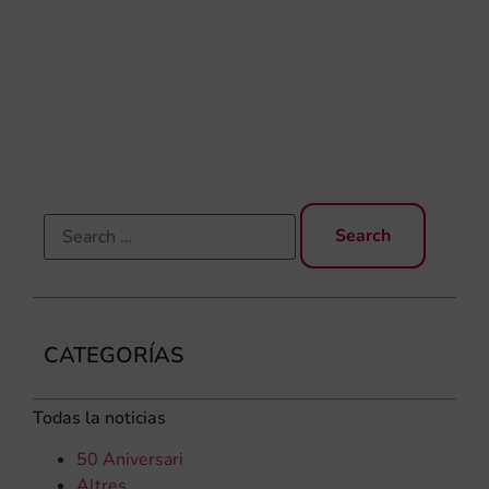
Día
Gar
una
qu
rec
els
CATEGORÍAS
Todas la noticias
50 Aniversari
Altres