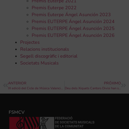
Premis Euterpe 2021
Premis Euterpe 2022
Premis Euterpe Ángel Asunción 2023
Premis EUTERPE Ángel Asunción 2024
Premis EUTERPE Ángel Asunción 2025
Premis EUTERPE Ángel Asunción 2026
Projectes
Relacions institucionals
Segell discogràfic i editorial
Societats Musicals
ANTERIOR
PRÓXIMO
IX edició del Cicle de Música Valenciana i de Cambra Vicent Garcés a la plaça de l’Hostal de Faura
Deu dels Xiquets Cantors Divisi han sigut convidats a participar en el SummerCamp 2016
FSMCV