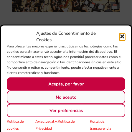
am
l’e
de 
no
si
de 
Ajustes de Consentimiento de
Fe
Cookies
Mé
Para ofrecer las mejores experiencias, utilizamos tecnologías como las
80 
cookies para almacenar y/o acceder a la información del dispositivo. El
mú
consentimiento a estas tecnologías nos permitirá procesar datos como el
fo
comportamiento de navegación o las identificaciones únicas en este sitio.
la 
No consentir o retirar el consentimiento, puede afectar negativamente a
am
ciertas características y funciones.
dir
Acepta, por favor
de 
Día
Gar
No acepto
una
qu
Ver preferencias
rec
els
Política de
Aviso Legal y Política de
Portal de
cookies
Privacidad
transparencia