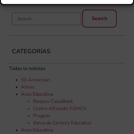
CATEGORÍAS
Todas la noticias
50 Aniversari
Altres
Àrea Educativa
Beques CaixaBank
Centre d'Estudis FSMCV
Progem
Xarxa de Centres Educatius
Àrea Educativa