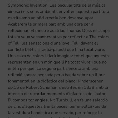
Symphonic Invention. Les peculiaritats de la música
xinesa i els seus ambients envolten aquesta partitura
escrita amb un ofici creatiu ben desenvolupat.
Acabarem la primera part amb una obra per a
reflexionar. El mestre austríac Thomas Doss escampa
tota la seua vessant creativa per reflectir a The colors
of Tali, les sensacions d’una jove, Tali, davant el
conflicte bèl·lic israelià-palestí que li ha tocat viure.
Una caixa de colors li farà imaginar tot el que aquests
representen en un món que li ha tocat viure i que no
entén per què. La segona part s’enceta amb una
reflexió sonora pensada per a banda sobre un llibre
fonamental en la didàctica del piano: Kinderscenen
op.15 de Robert Schumann, escrites en 1838 amb la
intenció de recordar moments d’infantesa de l’autor.
El compositor angles, Kit Turnbull, en fa una selecció
de cinc d’aquestes trenta peces, per envoltar-les de
la vestidura bandística que serveix, per reforçar la