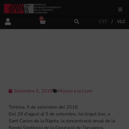
0
CST
VLC
FSMCV
Àrea de gestió
JOSÉ RAFAEL PASCUAL VILAPLANA
DIRIGEIX LA BANDA SIMFÒNICA DE
LA DIPUTACIÓ DE TARRAGONA
Àrea educativa
Àrea Artística
Setembre 5, 2016
Música a la Llum
Actualitat
Tortosa, 5 de setembre del 2016
Del 29 d’agost al 5 de setembre, ha tingut lloc, a
Sant Carles de la Ràpita, la concentració anual de la
Tenda
Banda Simfònica de la Diputació de Tarragona