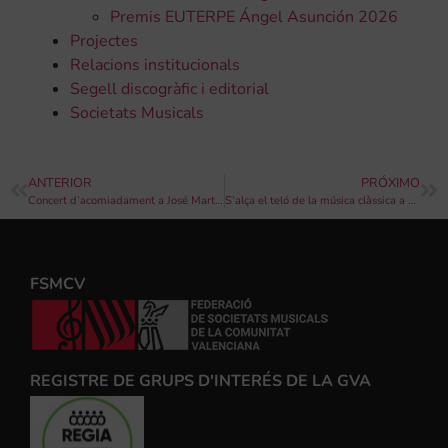
Premis EUTERPE Ángel Asunción 2026
Projectes
Relacions institucionals
Segell discogràfic i editorial
Societats Musicals
ANTERIOR
PRÓXIMO
Concert d’acomiadament a José Martínez Colomina per la Banda Canalense
S’alça el teló de la música clàssica a Peníscola
FSMCV
REGISTRE DE GRUPS D'INTERÉS DE LA GVA