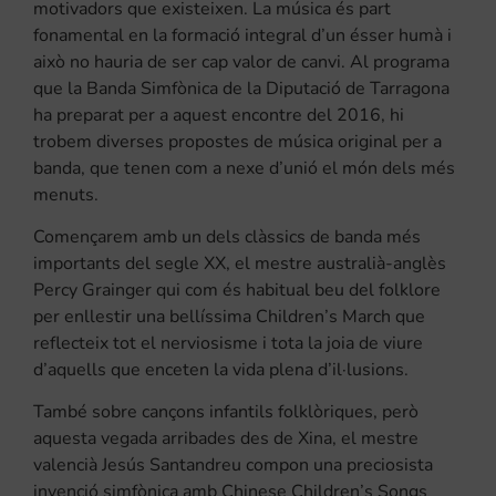
motivadors que existeixen. La música és part
fonamental en la formació integral d’un ésser humà i
això no hauria de ser cap valor de canvi. Al programa
que la Banda Simfònica de la Diputació de Tarragona
ha preparat per a aquest encontre del 2016, hi
trobem diverses propostes de música original per a
banda, que tenen com a nexe d’unió el món dels més
menuts.
Començarem amb un dels clàssics de banda més
importants del segle XX, el mestre australià-anglès
Percy Grainger qui com és habitual beu del folklore
per enllestir una bellíssima Children’s March que
reflecteix tot el nerviosisme i tota la joia de viure
d’aquells que enceten la vida plena d’il·lusions.
També sobre cançons infantils folklòriques, però
aquesta vegada arribades des de Xina, el mestre
valencià Jesús Santandreu compon una preciosista
invenció simfònica amb Chinese Children’s Songs