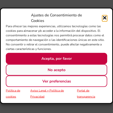
Au
de
Ajustes de Consentimiento de
Juv
Cookies
Ta
la 
Para ofrecer las mejores experiencias, utilizamos tecnologías como las
cookies para almacenar y/o acceder a la información del dispositivo. El
“L
consentimiento a estas tecnologías nos permitirá procesar datos como el
Sa
comportamiento de navegación o las identificaciones únicas en este sitio.
tin
No consentir o retirar el consentimiento, puede afectar negativamente a
ciertas características y funciones.
La
Ba
Acepta, por favor
Si
de 
No acepto
FS
ce
el 
Ver preferencias
ani
am
Política de
Aviso Legal y Política de
Portal de
l’e
cookies
Privacidad
transparencia
de 
no
si
de 