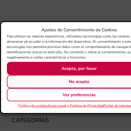
la 
am
dir
de 
Día
Ajustes de Consentimiento de Cookies
Gar
Para ofrecer las mejores experiencias, utilizamos tecnologías como las cookies
una
almacenar y/o acceder a la información del dispositivo. El consentimiento a est
qu
tecnologías nos permitirá procesar datos como el comportamiento de navegació
identificaciones únicas en este sitio. No consentir o retirar el consentimiento, p
rec
negativamente a ciertas características y funciones.
els
Acepta, por favor
No acepto
Ver preferencias
Política de cookies
Aviso Legal y Política de Privacidad
Portal de transpa
CATEGORÍAS