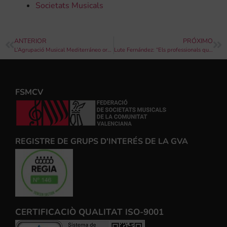
Societats Musicals
ANTERIOR
PRÓXIMO
L’Agrupació Musical Mediterráneo organitza el VII Concurs de Tuba Ciutat de la Vila Joiosa
Lute Fernández: “Els professionals que treballen en l’educació musical han de tenir unes condicions laborals dignes”
FSMCV
REGISTRE DE GRUPS D'INTERÉS DE LA GVA
CERTIFICACIÒ QUALITAT ISO-9001