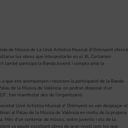
anda de Música de La Unió Artística Musical d’Ontinyent oferirá
coltarse les obres que interpretaràn en el XL Certamen
rt tambè participa la Banda Juvenil i compta amb la
s a que ens acompanyen i recolzen la participació de la Banda
alau de la Música de València, on podran disposar d’un
19”, han manifestar des de l’organització.
Societat Unió Artística Musical d’ Ontinyent es van desplaçar el
dinari al Palau de la Música de València en motiu de la propera
. Més d’un centenar de músics, entre juvenils i els de la
stent va gaudir escoltant obres de gran nivell com les que