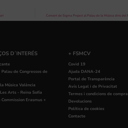
ari
Concert de Sigma Project al Palau de la Música dins de
ÇOS D´INTERÉS
+ FSMCV
cante
Covid 19
i Palau de Congressos de
Ajuda DANA-24
Portal de Transparència
la Música València
Avís Legal i de Privacitat
Les Arts - Reina Sofía
Termes i condicions de compra
 Commission Erasmus +
Devolucions
Política de cookies
Contacte