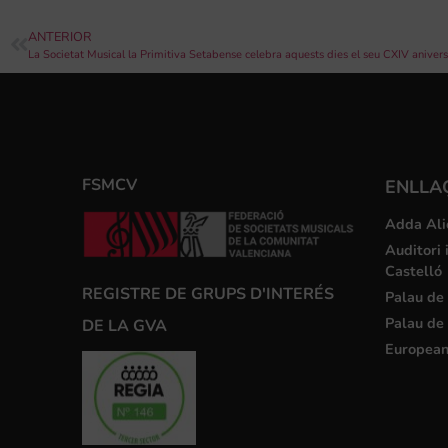
ANTERIOR
La Societat Musical la Primitiva Setabense celebra aquests dies el seu CXIV anivers
FSMCV
ENLLA
Adda Ali
Auditori 
Castelló
REGISTRE DE GRUPS D'INTERÉS
Palau de 
Palau de 
DE LA GVA
European