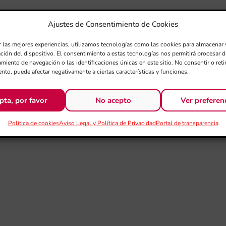
Ajustes de Consentimiento de Cookies
r las mejores experiencias, utilizamos tecnologías como las cookies para almacenar 
ación del dispositivo. El consentimiento a estas tecnologías nos permitirá procesar
miento de navegación o las identificaciones únicas en este sitio. No consentir o retir
nto, puede afectar negativamente a ciertas características y funciones.
pta, por favor
No acepto
Ver preferen
Política de cookies
Aviso Legal y Política de Privacidad
Portal de transparencia