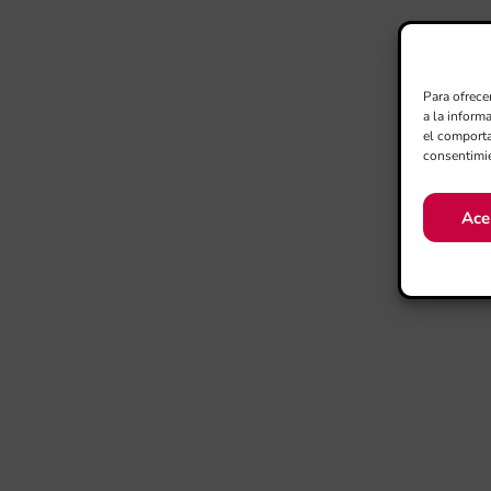
Para ofrece
a la inform
el comporta
consentimie
Ace