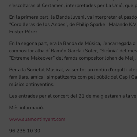
s’escoltaran al Certamen, interpretades per La Unió, que pa
En la primera part, la Banda Juvenil va interpretar el pasd
“Cordilleras de los Andes”, de Philip Sparke i Malando K.Vl
Fuster Pérez.
En la segona part, era la Banda de Música, l’encarregada 
compositor albaidí Ramón García i Soler, “Sicània” del me
“Extreme Makeover” del famós compositor Johan de Meij, dir
Per a la Societat Musical, va ser tot un motiu d’orgull i al
familiars, amics i simpatitzants com pel públic del Cap i C
músics ontinyentins.
Les entrades per al concert del 21 de maig estaran a la ven
Més informació:
www.suamontinyent.com
96 238 10 30