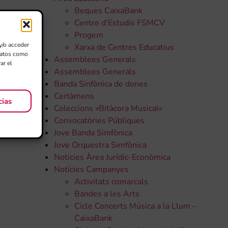
Beques CaixaBank
Centre d'Estudis FSMCV
Progem
y/o acceder
Xarxa de Centres Educatius
 datos como
Assemblees Generals
ar el
Assemblees Generals
Banda Sinfònica de dones
Certàmens
cias
Coleccions «Bitàcora Musical»
Convocatòries Públiques
Jove Banda Simfònica
Jove Orquestra Simfònica
Noticies Àrea Jurídic-Econòmica
Notícies Campanyes
Activitats comarcals
Bandes a les Arts
Cicle Concerts Música a la Llum –
CaixaBank