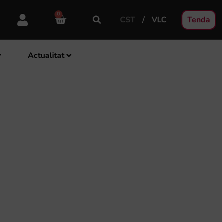
0
CST
VLC
Tenda
Actualitat
FEREIX UN CONCERT
NCIAL DE BANDES