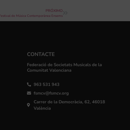
PRÓXIMO
l Festival de Música Contemporànea Ensems
CONTACTE
Federació de Societats Musicals de la
Comunitat Valenciana
963 531 943
fsmcv@fsmcv.org
Carrer de la Democràcia, 62, 46018
València