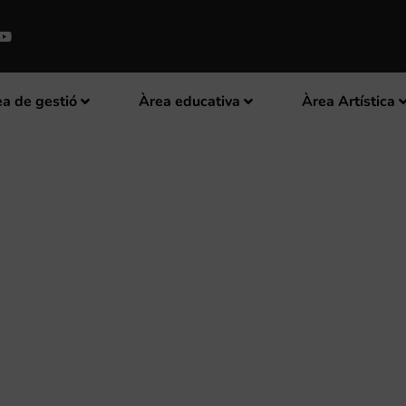
a de gestió
Àrea educativa
Àrea Artística
ICA MUSICAL D’ ONTINYENT O
ARÁN AL XL CERTAMEN PROVI