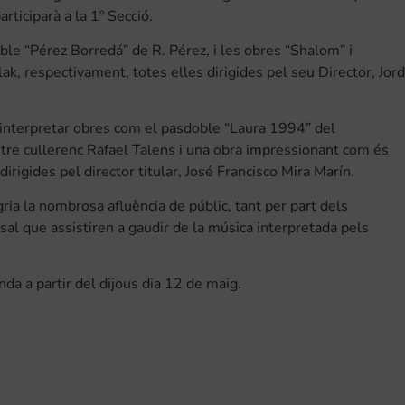
rticiparà a la 1º Secció.
oble “Pérez Borredá” de R. Pérez, i les obres “Shalom” i
ak, respectivament, totes elles dirigides pel seu Director, Jord
d’interpretar obres com el pasdoble “Laura 1994” del
stre cullerenc Rafael Talens i una obra impressionant com és
igides pel director titular, José Francisco Mira Marín.
egria la nombrosa afluència de públic, tant per part dels
asal que assistiren a gaudir de la música interpretada pels
da a partir del dijous dia 12 de maig.