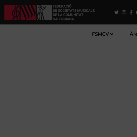
FSMCV
Àre
L’IVC I LA FSMCV PUBLIQ
PATROCINAT PER BANKIA