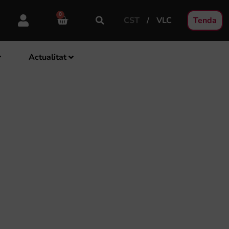
0
CST
VLC
Tenda
Actualitat
LA LLUM,