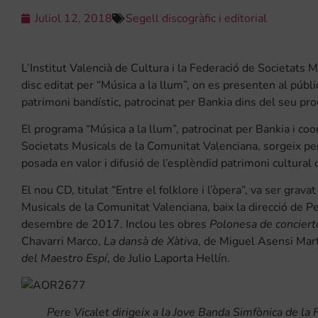
Juliol 12, 2018
Segell discogràfic i editorial
L’Institut Valencià de Cultura i la Federació de Societats
disc editat per “Música a la llum”, on es presenten al públ
patrimoni bandístic, patrocinat per Bankia dins del seu pr
El programa “Música a la llum”, patrocinat per Bankia i coor
Societats Musicals de la Comunitat Valenciana, sorgeix per
posada en valor i difusió de l’esplèndid patrimoni cultural 
El nou CD, titulat “Entre el folklore i l’òpera”, va ser gra
Musicals de la Comunitat Valenciana, baix la direcció de Pe
desembre de 2017. Inclou les obres
Polonesa de conciert
Chavarri Marco,
La dansà de Xàtiva
, de Miguel Asensi Mart
del Maestro Espí
, de Julio Laporta Hellín.
Pere Vicalet dirigeix a la Jove Banda Simfònica de la