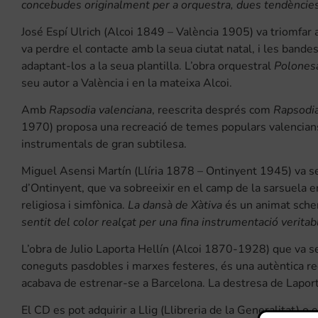
concebudes originalment per a orquestra, dues tendències
José Espí Ulrich (Alcoi 1849 – València 1905) va triomfar 
va perdre el contacte amb la seua ciutat natal, i les band
adaptant-los a la seua plantilla. L’obra orquestral
Polonesa
seu autor a València i en la mateixa Alcoi.
Amb
Rapsodia valenciana
, reescrita després com
Rapsodi
1970) proposa una recreació de temes populars valencian
instrumentals de gran subtilesa.
Miguel Asensi Martín (Llíria 1878 – Ontinyent 1945) va ser 
d’Ontinyent, que va sobreeixir en el camp de la sarsuela
religiosa i simfònica.
La dansà de Xàtiva
és un animat scher
sentit del color realçat per una fina instrumentació verit
L’obra de Julio Laporta Hellín (Alcoi 1870-1928) que va s
coneguts pasdobles i marxes festeres, és una autèntica re
acabava de estrenar-se a Barcelona. La destresa de Laporta n
El CD es pot adquirir a Llig (Llibreria de la Generalitat) 