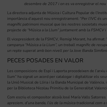
desembre de 2017 i on es va enregistrar el nou CD
La directora adjunta de Música i Cultura Popular de l’Insti
importància d’aquest nou enregistrament: “
Per l’IVC és un
magnífic patrimoni musical que les nostres societats musi
projecte de “Música a la Llum” juntament amb la FSMCV i
El vicepresident de la FSMCV, Remigi Morant, ha afirmat: 
campanya “Música a la Llum”, un treball magnífic de recup
un repte superat amb bon nivell per la Jove Banda Simfòni
PECES POSADES EN VALOR
Les composicions de Espí i Laporta procedeixen de l’arxiu 
llum” ha signat un acord per catalogar i digitalitzar els se
la Unió Musical de Llíria i la Banda Municipal de València, 
per la Biblioteca Nicolau Primitiu de la Generalitat Valenc
Com escriu el compositor alcoià José María Valls Satorres 
apreciem, d’una banda, l’ús de la música tradicional com a fo