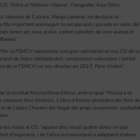
, “Entre el folklore i l’òpera”. Fotografia: Àlex Oltra
tut Valencià de Cultura, Marga Landete, ha destacat la
a fita important aconseguir la recuperació i posada en valor del
cals tenen als seus arxius, estem satisfets de com avança el
 Bankia
”.
“
Per la FSMCV representa una gran satisfacció el nou CD de la
eració de l’obra oblidada dels compositors valencians i també
ca de la FSMCV i el seu director en 2017, Pere Vicalet
“.
de la societat Musica Nova d’Alcoi, amb la qual “Música a la
us valuosos fons històrics. L’obra d’Asensi procedeix del fons de
i la de López-Chavarri del llegat del propi compositor, custodia
iana.
a les notes al CD, “
aquest disc recull quatre obres en què
nt d’inspiració, i de l’altra la transcripció o adaptació d’obres