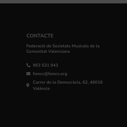
CONTACTE
Federació de Societats Musicals de la
Comunitat Valenciana
963 531 943
fsmcv@fsmcv.org
Carrer de la Democràcia, 62, 46018
València