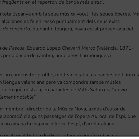
 freqüents en el repertori de banda més antic
”.
a tota Espanya amb la seua música vocal i les seues òperes. Ma
es alcoianes es feien ressò puntualment dels seus èxits
 de concierto
, elegant i lleugera, havia estat presentada pel
a de Pascua
, Eduardo López-Chavarri Marco (València, 1871-
s per a banda de cambra, amb idees harmòniques i
un compositor prolífic, molt vinculat a les bandes de Llíria i l
 en llengua valenciana però va compondre també música
zo en què destaca, en paraules de Valls Satorres, “
un viu
ablement notable
”.
er membre i director de la Música Nova, a més d’autor de
elaboració d’alguns passatges de l’òpera
Aurora
, de Espí, que
o amaga la inspiració lírica d’Espí, d’arrel italiana.
o en qualsevol botiga de discos i també podrà trobar-se