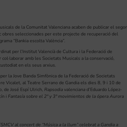
 Musicals de la Comunitat Valenciana acaben de publicar el sego
ic obres seleccionades per este projecte de recuperació del
ograma “Bankia escolta València”.
dinat per l’Institut Valencià de Cultura i la Federació de
 col·laborar amb les Societats Musicals a la conservació,
custodiat en els seus arxius.
vat per la Jove Banda Simfònica de la Federació de Societats
re Vicalet, al Teatre Serrano de Gandia els dies 8, 9 i 10 de
o
, de José Espí Ulrich,
Rapsodia valenciana
d’Eduardo López-
ín i
Fantasía sobre el 2º y 3º movimientos de la ópera Aurora
 FSMCV al concert de “Música a la llum” celebrat a Gandia a