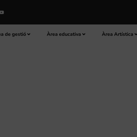
a de gestió
Àrea educativa
Àrea Artística
UEN EL SEGON CD DE MÚSICA A 