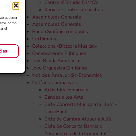
Centre d'Estudis FSMCV
Xarxa de centres educatius
Assemblees Generals
y/o acceder
 datos como
Assemblees Generals
ar el
Banda Sinfònica de dones
Certàmens
Coleccions «Bitàcora Musical»
cias
Convocatòries Públiques
Jove Banda Simfònica
Jove Orquestra Simfònica
Noticies Àrea Jurídic-Econòmica
Notícies Campanyes
Activitats comarcals
Bandes a les Arts
Cicle Concerts Música a la Llum –
CaixaBank
Cicle de Cambra Alqueria Julià
Cicle de Concerts Bankia d
´Orquestres de la Comunitat