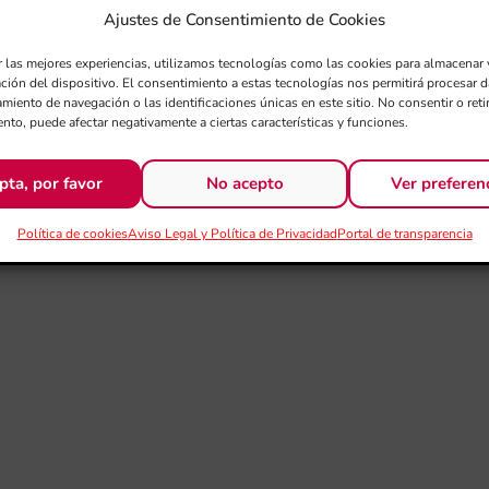
abituals, com succeeix ja amb el primer disc de la sèrie,
Ajustes de Consentimiento de Cookies
r las mejores experiencias, utilizamos tecnologías como las cookies para almacenar 
ación del dispositivo. El consentimiento a estas tecnologías nos permitirá procesar
miento de navegación o las identificaciones únicas en este sitio. No consentir o retir
nto, puede afectar negativamente a ciertas características y funciones.
pta, por favor
No acepto
Ver preferen
Política de cookies
Aviso Legal y Política de Privacidad
Portal de transparencia