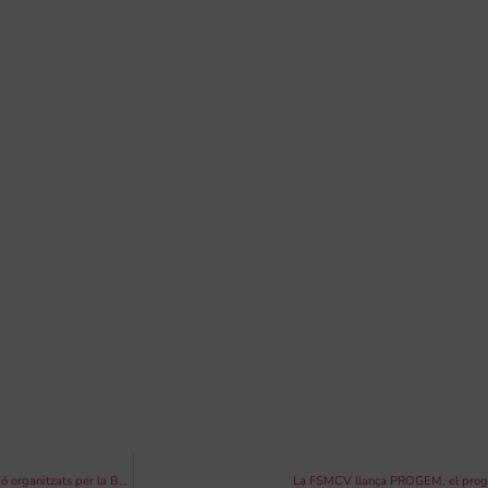
Inscripció oberta per a les III Trobades de Direcció Orquestral i el Concurs de Direcció organitzats per la Banda Municipal de Bilbao
La FSMCV llança PROGEM, el progra