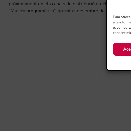
pròximament en els canals de distribució electrònica més h
“Música programàtica”, gravat al desembre de 2016.
Para ofrece
a la inform
el comporta
consentimie
Ace