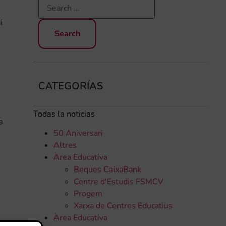
i
CATEGORÍAS
Todas la noticias
a
50 Aniversari
Altres
Àrea Educativa
Beques CaixaBank
Centre d'Estudis FSMCV
Progem
Xarxa de Centres Educatius
Àrea Educativa