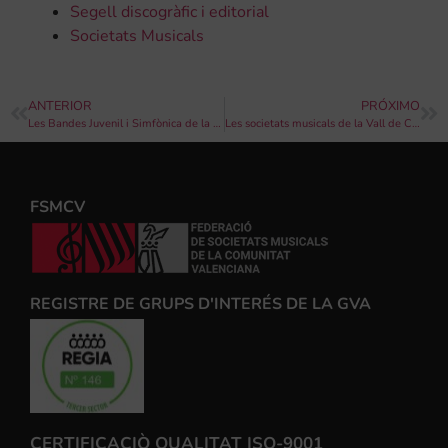
Segell discogràfic i editorial
Societats Musicals
ANTERIOR
PRÓXIMO
Les Bandes Juvenil i Simfònica de la Societat Musical de San Antonio de Benagéber protagonitzen el concert de Nadal
Les societats musicals de la Vall de Càrcer elegeixen Vicent Miquel Juan com a president comarcal per als pròxims quatre anys
FSMCV
REGISTRE DE GRUPS D'INTERÉS DE LA GVA
CERTIFICACIÒ QUALITAT ISO-9001