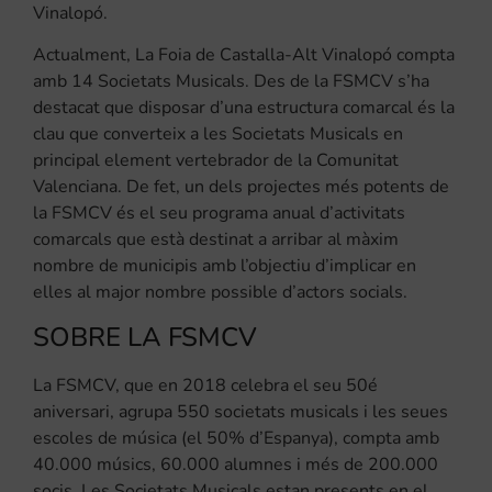
Vinalopó.
Actualment, La Foia de Castalla-Alt Vinalopó compta
amb 14 Societats Musicals. Des de la FSMCV s’ha
destacat que disposar d’una estructura comarcal és la
clau que converteix a les Societats Musicals en
principal element vertebrador de la Comunitat
Valenciana. De fet, un dels projectes més potents de
la FSMCV és el seu programa anual d’activitats
comarcals que està destinat a arribar al màxim
nombre de municipis amb l’objectiu d’implicar en
elles al major nombre possible d’actors socials.
SOBRE LA FSMCV
La FSMCV, que en 2018 celebra el seu 50é
aniversari, agrupa 550 societats musicals i les seues
escoles de música (el 50% d’Espanya), compta amb
40.000 músics, 60.000 alumnes i més de 200.000
socis. Les Societats Musicals estan presents en el