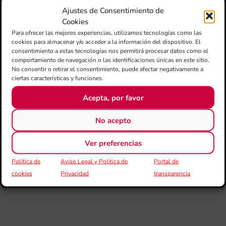
Ta
Ajustes de Consentimiento de
la 
Cookies
“L
Para ofrecer las mejores experiencias, utilizamos tecnologías como las
Sa
cookies para almacenar y/o acceder a la información del dispositivo. El
tin
consentimiento a estas tecnologías nos permitirá procesar datos como el
comportamiento de navegación o las identificaciones únicas en este sitio.
La
No consentir o retirar el consentimiento, puede afectar negativamente a
Ba
ciertas características y funciones.
Si
de 
Acepta, por favor
FS
ce
No acepto
el 
ani
am
Ver preferencias
l’e
de 
Política de
Aviso Legal y Política de
Portal de
no
cookies
Privacidad
transparencia
si
de 
Fe
Mé
80 
mú