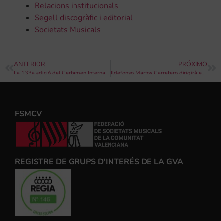
Relacions institucionals
Segell discogràfic i editorial
Societats Musicals
ANTERIOR
PRÓXIMO
La 133a edició del Certamen Internacional de Bandes de Música ‘Ciutat de València’ 2019 obri inscripcions
Ildefonso Martos Carretero dirigirà en terres lusitanes a la “Sociedade Filarmónica Santo Estêvão”
FSMCV
REGISTRE DE GRUPS D'INTERÉS DE LA GVA