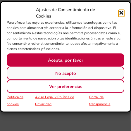
Juv
Ta
Ajustes de Consentimiento de
la 
Cookies
“L
Para ofrecer las mejores experiencias, utilizamos tecnologías como las
Sa
cookies para almacenar y/o acceder a la información del dispositivo. El
tin
consentimiento a estas tecnologías nos permitirá procesar datos como el
comportamiento de navegación o las identificaciones únicas en este sitio.
No consentir o retirar el consentimiento, puede afectar negativamente a
La
ciertas características y funciones.
Ba
Si
Acepta, por favor
de 
FS
ce
No acepto
el 
ani
Ver preferencias
am
l’e
Política de
Aviso Legal y Política de
Portal de
de 
no
cookies
Privacidad
transparencia
si
de 
Fe
Mé
80 