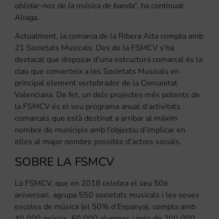
oblidar-nos de la música de banda
”, ha continuat
Aliaga.
Actualment, la comarca de la Ribera Alta compta amb
21 Societats Musicals. Des de la FSMCV s’ha
destacat que disposar d’una estructura comarcal és la
clau que converteix a les Societats Musicals en
principal element vertebrador de la Comunitat
Valenciana. De fet, un dels projectes més potents de
la FSMCV és el seu programa anual d’activitats
comarcals que està destinat a arribar al màxim
nombre de municipis amb l’objectiu d’implicar en
elles al major nombre possible d’actors socials.
SOBRE LA FSMCV
La FSMCV, que en 2018 celebra el seu 50é
aniversari, agrupa 550 societats musicals i les seues
escoles de música (el 50% d’Espanya), compta amb
40.000 músics, 60.000 alumnes i més de 200.000