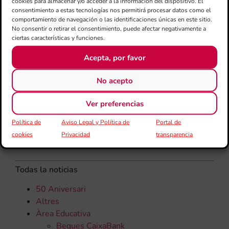
una
cookies para almacenar y/o acceder a la información del dispositivo. El
consentimiento a estas tecnologías nos permitirá procesar datos como el
qu
comportamiento de navegación o las identificaciones únicas en este sitio.
rec
No consentir o retirar el consentimiento, puede afectar negativamente a
els
ciertas características y funciones.
Acepta, por favor
No acepto
Ver preferencias
Política de
Aviso Legal y Política de
Portal de
cookies
Privacidad
transparencia
CATEGORÍAS
Todas la noticias
50 Aniversari
Altres
Àrea Educativa
Beques CaixaBank