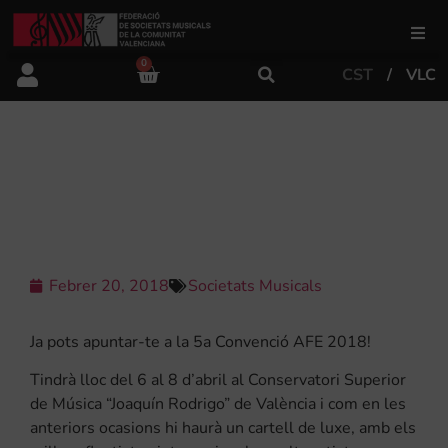
0
CST
VLC
FSMCV
Àrea de gestió
5A CONVENCIÓ DE L’ASSOCIACIÓ
DE FLAUTISTES D’ESPANYA
Àrea educativa
Àrea Artística
Febrer 20, 2018
Societats Musicals
Ja pots apuntar-te a la 5a Convenció AFE 2018!
Actualitat
Tindrà lloc del 6 al 8 d’abril al Conservatori Superior
de Música “Joaquín Rodrigo” de València i com en les
Tenda
anteriors ocasions hi haurà un cartell de luxe, amb els