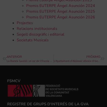
Premis EUTERPE Ángel Asunción 2024
Premis EUTERPE Ángel Asunción 2025
Premis EUTERPE Ángel Asunción 2026
Projectes
Relacions institucionals
Segell discogràfic i editorial
Societats Musicals
ANTERIOR
PRÓXIMO
La Banda Juvenil i el cor de l’Escola de la Unió Musical de Villar ofereixen el concert de Nadal
L’Ajuntament d’Alcàsser ofereix 4 beques per a alumnes de l’Escola de Música de la Societat Musical Santa Cecilia
FSMCV
REGISTRE DE GRUPS D'INTERÉS DE LA GVA