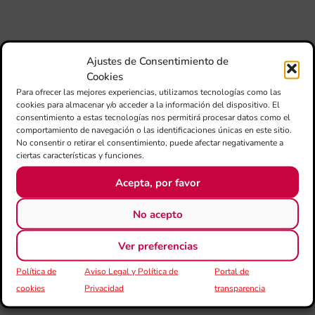
CE
L’II
Ce
Au
Ajustes de Consentimiento de
de
Cookies
Juv
Para ofrecer las mejores experiencias, utilizamos tecnologías como las
Ta
cookies para almacenar y/o acceder a la información del dispositivo. El
la 
consentimiento a estas tecnologías nos permitirá procesar datos como el
“L
comportamiento de navegación o las identificaciones únicas en este sitio.
Sa
No consentir o retirar el consentimiento, puede afectar negativamente a
tin
ciertas características y funciones.
Acepta, por favor
La
Ba
Si
No acepto
de 
FS
Ver preferencias
ce
el 
Política de
Aviso Legal y Política de
Portal de
ani
am
cookies
Privacidad
transparencia
l’e
de 