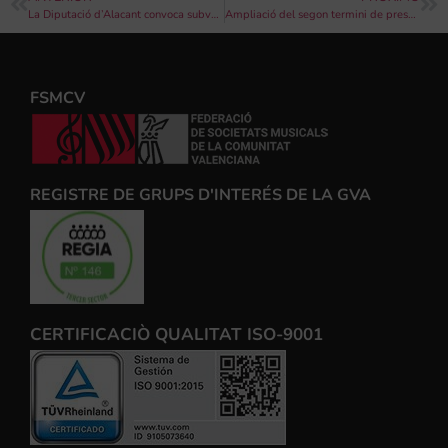
La Diputació d’Alacant convoca subvencions per a activitats en matèria de joventut dirigides a entitats sense fi de lucre
Ampliació del segon termini de presentació de sol·licituds de subvencions per a escoles de música 2019
FSMCV
REGISTRE DE GRUPS D'INTERÉS DE LA GVA
CERTIFICACIÒ QUALITAT ISO-9001