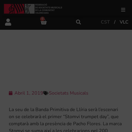
0
CST
VLC
FSMCV
Àrea de gestió
EL CLARÍN ACULL EL PRIMER
“STOMVI TRUMPET DAY” AMB
PACHO FLORES EL DIA 6 D’ABRIL
Àrea educativa
Àrea Artística
Abril 1, 2019
Societats Musicals
Actualitat
La seu de la Banda Primitiva de Llíria serà l’escenari
on se celebrarà el primer “Stomvi trumpet day”, que
comptarà amb la presència de Pacho Flores. La marca
Tenda
Stomvi se suma així a les celebracions pel 200