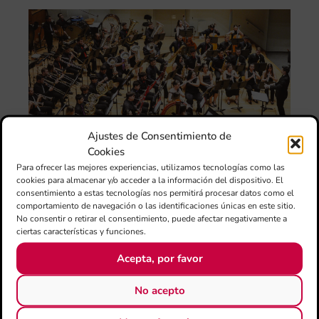
La
Ba
Si
de 
FS
ce
el 
ani
am
l’e
Ajustes de Consentimiento de
de 
Cookies
no
Para ofrecer las mejores experiencias, utilizamos tecnologías como las
si
cookies para almacenar y/o acceder a la información del dispositivo. El
de 
consentimiento a estas tecnologías nos permitirá procesar datos como el
Fe
comportamiento de navegación o las identificaciones únicas en este sitio.
Mé
No consentir o retirar el consentimiento, puede afectar negativamente a
80 
ciertas características y funciones.
mú
fo
Acepta, por favor
la 
am
No acepto
dir
de 