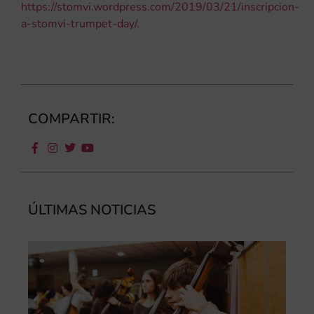
https://stomvi.wordpress.com/2019/03/21/inscripcion-
a-stomvi-trumpet-day/.
COMPARTIR:
ÚLTIMAS NOTICIAS
Ca
au
do
le
per
l’a