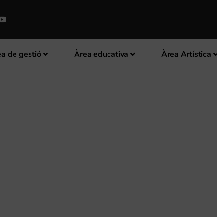
a de gestió
Àrea educativa
Àrea Artística
À SAÜL GÓMEZ ESTRENA A CAN
RINETISTA JOSÉ FRANCH-BALLE