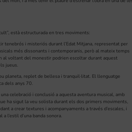
del món, i a més tenir el plaure d’estrenar l’obra en una de le
ocult”, està estructurada en tres moviments:
r tenebrós i misteriós durant l’Edat Mitjana, representat per
usicals més dissonants i contemporanis, però al mateix temps
en al voltant del monestir podrien escoltar durant aquest
ls jueus.
u planeta, replet de bellesa i tranquil·litat. El llenguatge
ca dels anys 70.
s una celebració i conclusió a aquesta aventura musical, amb
que ha sigut la veu solista durant els dos primers moviments,
dant a crear textures i acompanyaments a través d’escales, i
l a l’estil d’una banda sonora.