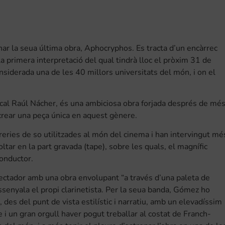
ar la seua última obra, Aphocryphos. Es tracta d’un encàrrec
la primera interpretació del qual tindrà lloc el pròxim 31 de
nsiderada una de les 40 millors universitats del món, i on el
ical Raúl Nácher, és una ambiciosa obra forjada després de mé
 crear una peça única en aquest gènere.
ibreries de so utilitzades al món del cinema i han intervingut mé
tar en la part gravada (tape), sobre les quals, el magnífic
conductor.
ectador amb una obra envolupant “a través d’una paleta de
assenyala el propi clarinetista. Per la seua banda, Gómez ho
des del punt de vista estilístic i narratiu, amb un elevadíssim
e i un gran orgull haver pogut treballar al costat de Franch-