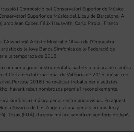
ercussió i Composició pel Conservatori Superior de Música
 Conservatori Superior de Música del Liceu de Barcelona. A
ia) amb Jean Cober, Félix Hauswith, Carlo Pirola i Franco
, l’Associació Artístic Musical d’Oliva i de l’Orquestra
artístic de la Jove Banda Simfònica de la Federació de
er a la temporada de 2018.
nda com per a grups instrumentals, ballets o música de cambra
en el Certamen Internacional de València de 2015, música de
tival Percute 2016 i ha realitzat treballs per a solistes
 Okho, havent rebut nombrosos premis i reconeixements.
ica simfònica i música per al sector audiovisual. En aquest
Media Awards de Los Angeles i una per als premis Jerry
), Texas (EUA) i la seua música sonarà en auditoris de Japó,