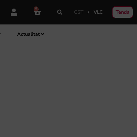
0
CST
VLC
Tenda
Actualitat
ADÀ LA SEUA
STER