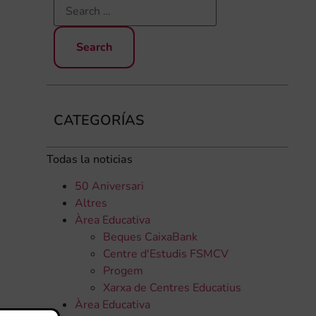
CATEGORÍAS
Todas la noticias
50 Aniversari
Altres
Àrea Educativa
Beques CaixaBank
Centre d'Estudis FSMCV
Progem
Xarxa de Centres Educatius
Àrea Educativa