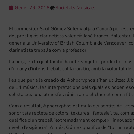
Gener 29, 2018
Societats Musicals
El compositor Saül Gómez Soler viatja a Canadà per estren
del prestigiós clarinetista valencià José Franch-Ballester, 
gener a la University of British Columbia de Vancouver, co
clarinetista treballa com a professor.
La peça, en la qual també ha intervingut el productor mus
d’un any d’intens treball col·laboratiu, amb la voluntat de
I és que per a la creació de Aphocryphos s’han utilitzat ll
de 14 músics, les interpretacions dels quals es poden escol
solista crea una atmosfera única amb el clarinet com a fil 
Com a resultat, Aphocryphos estimula els sentits de l’esp
sonoritats repleta de colors, textures i fantasia”, tal com 
qualifica d’un treball “extremadament complex i innovador, 
nivell d’exigència”. A més, Gómez qualifica de “tot un rept