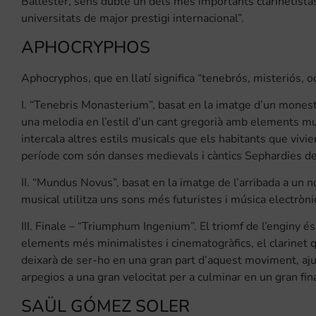
Ballester, sens dubte un dels més importants clarinetistas 
universitats de major prestigi internacional”.
APHOCRYPHOS
Aphocryphos, que en llatí significa “tenebrós, misteriós, 
I. “Tenebris Monasterium”, basat en la imatge d’un monesti
una melodia en l’estil d’un cant gregorià amb elements m
intercala altres estils musicals que els habitants que vivi
període com són danses medievals i càntics Sephardies de
II. “Mundus Novus”, basat en la imatge de l’arribada a un no
musical utilitza uns sons més futuristes i música electròni
III. Finale – “Triumphum Ingenium”. El triomf de l’enginy é
elements més minimalistes i cinematogràfics, el clarinet 
deixarà de ser-ho en una gran part d’aquest moviment, aju
arpegios a una gran velocitat per a culminar en un gran fina
SAÜL GÓMEZ SOLER