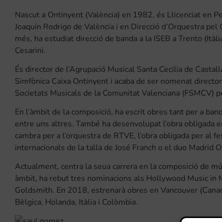
Nascut a Ontinyent (València) en 1982, és Llicenciat en P
Joaquín Rodrigo de València i en Direcció d’Orquestra pel
més, ha estudiat direcció de banda a la ISEB a Trento (Itàl
Cesarini.
És director de l’Agrupació Musical Santa Cecilia de Castalla
Simfònica Caixa Ontinyent i acaba de ser nomenat director 
Societats Musicals de la Comunitat Valenciana (FSMCV) p
En l’àmbit de la composició, ha escrit obres tant per a ba
entre uns altres. També ha desenvolupat l’obra obligada 
cambra per a l’orquestra de RTVE, l’obra obligada per al fes
internacionals de la talla de José Franch o el duo Madrid
Actualment, centra la seua carrera en la composició de mús
àmbit, ha rebut tres nominacions als Hollywood Music in 
Goldsmith. En 2018, estrenarà obres en Vancouver (Canadà
Bèlgica, Holanda, Itàlia i Colòmbia.