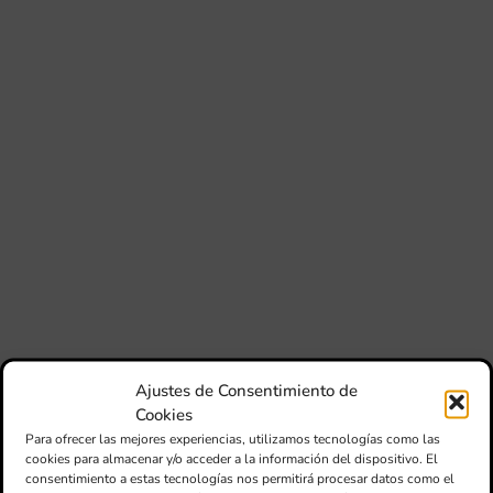
La
con
la
jun
FS
IVC
ma
un
pu
adi
pa
est
de
loc
afe
por
Ajustes de Consentimiento de
III
Cookies
Au
de
Para ofrecer las mejores experiencias, utilizamos tecnologías como las
Juv
cookies para almacenar y/o acceder a la información del dispositivo. El
“L
consentimiento a estas tecnologías nos permitirá procesar datos como el