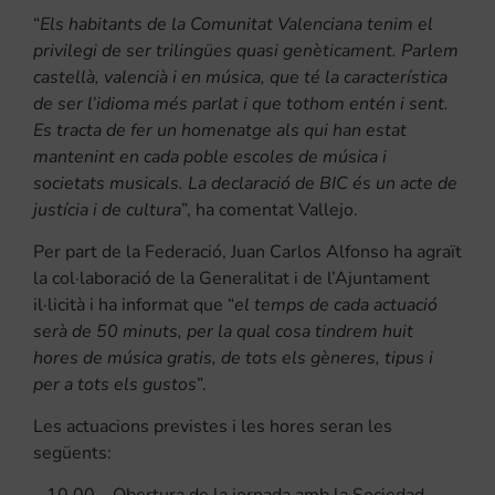
“
Els habitants de la Comunitat Valenciana tenim el
privilegi de ser trilingües quasi genèticament. Parlem
castellà, valencià i en música, que té la característica
de ser l’idioma més parlat i que tothom entén i sent.
Es tracta de fer un homenatge als qui han estat
mantenint en cada poble escoles de música i
societats musicals. La declaració de BIC és un acte de
justícia i de cultura
”, ha comentat Vallejo.
Per part de la Federació, Juan Carlos Alfonso ha agraït
la col·laboració de la Generalitat i de l’Ajuntament
il·licità i ha informat que “
el temps de cada actuació
serà de 50 minuts, per la qual cosa tindrem huit
hores de música gratis, de tots els gèneres, tipus i
per a tots els gustos
”.
Les actuacions previstes i les hores seran les
següents:
– 10.00 – Obertura de la jornada amb la Sociedad