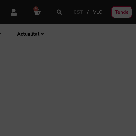
0
CST
VLC
Tenda
Actualitat