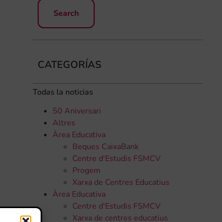
CATEGORÍAS
Todas la noticias
50 Aniversari
Altres
Àrea Educativa
Beques CaixaBank
Centre d'Estudis FSMCV
Progem
Xarxa de Centres Educatius
Àrea Educativa
Centre d'Estudis FSMCV
Xarxa de centres educatius