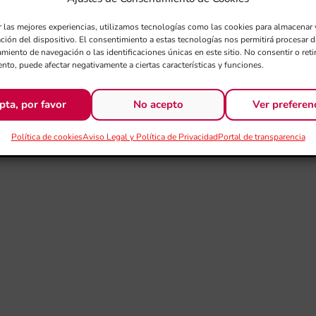
r las mejores experiencias, utilizamos tecnologías como las cookies para almacenar 
ación del dispositivo. El consentimiento a estas tecnologías nos permitirá procesar
miento de navegación o las identificaciones únicas en este sitio. No consentir o retir
nto, puede afectar negativamente a ciertas características y funciones.
pta, por favor
No acepto
Ver preferen
Política de cookies
Aviso Legal y Política de Privacidad
Portal de transparencia