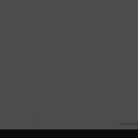
Suma’t al p