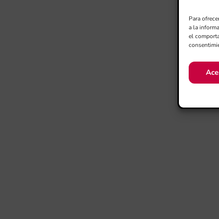
Para ofrece
a la inform
el comporta
consentimie
Ace