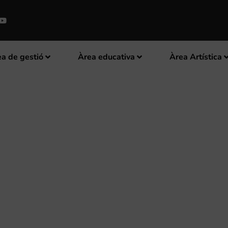
a de gestió
Àrea educativa
Àrea Artística
PASDOBLES VILA D’AYORA