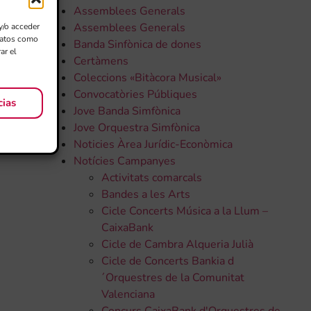
Assemblees Generals
Assemblees Generals
y/o acceder
 datos como
Banda Sinfònica de dones
ar el
Certàmens
Coleccions «Bitàcora Musical»
Convocatòries Públiques
cias
Jove Banda Simfònica
Jove Orquestra Simfònica
Noticies Àrea Jurídic-Econòmica
Notícies Campanyes
Activitats comarcals
Bandes a les Arts
Cicle Concerts Música a la Llum –
CaixaBank
Cicle de Cambra Alqueria Julià
Cicle de Concerts Bankia d
´Orquestres de la Comunitat
Valenciana