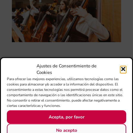
do
le
per
l’a
d’e
mú
27
eur
cu
20
La
con
Ajustes de Consentimiento de
la
Cookies
jun
Para ofrecer las mejores experiencias, utilizamos tecnologías como las
FS
cookies para almacenar y/o acceder a la información del dispositivo. El
IVC
consentimiento a estas tecnologías nos permitirá procesar datos como el
ma
comportamiento de navegación o las identificaciones únicas en este sitio.
un
No consentir o retirar el consentimiento, puede afectar negativamente a
pu
ciertas características y funciones.
adi
Acepta, por favor
pa
est
de
No acepto