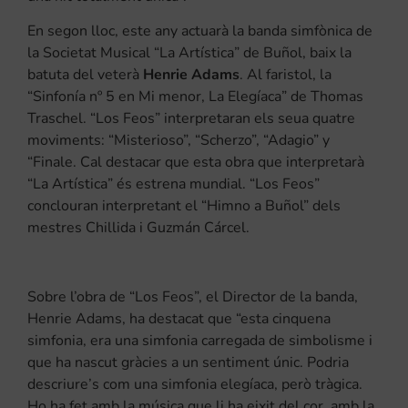
En segon lloc, este any actuarà la banda simfònica de
la Societat Musical “La Artística” de Buñol, baix la
batuta del veterà
Henrie Adams
. Al faristol, la
“Sinfonía nº 5 en Mi menor, La Elegíaca” de Thomas
Traschel. “Los Feos” interpretaran els seua quatre
moviments: “Misterioso”, “Scherzo”, “Adagio” y
“Finale. Cal destacar que esta obra que interpretarà
“La Artística” és estrena mundial. “Los Feos”
conclouran interpretant el “Himno a Buñol” dels
mestres Chillida i Guzmán Cárcel.
Sobre l’obra de “Los Feos”, el Director de la banda,
Henrie Adams, ha destacat que “esta cinquena
simfonia, era una simfonia carregada de simbolisme i
que ha nascut gràcies a un sentiment únic. Podria
descriure’s com una simfonia elegíaca, però tràgica.
Ho ha fet amb la música que li ha eixit del cor, amb la