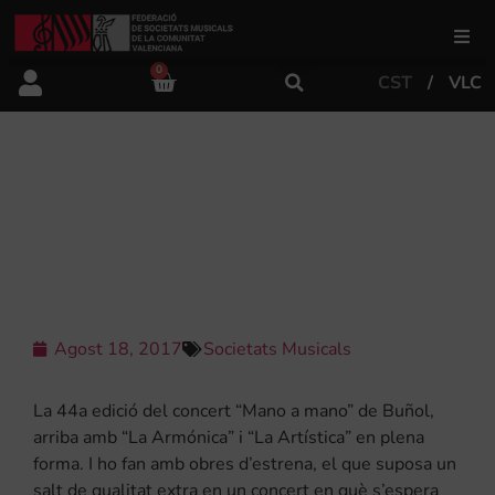
0
CST
VLC
FSMCV
Àrea de gestió
“LA ARMÓNICA” I “LA ARTÍSTICA”
“MANO A MANO” ESTE DISSABTE A
BUÑOL
Àrea educativa
Àrea Artística
Agost 18, 2017
Societats Musicals
Actualitat
La 44a edició del concert “Mano a mano” de Buñol,
arriba amb “La Armónica” i “La Artística” en plena
forma. I ho fan amb obres d’estrena, el que suposa un
Tenda
salt de qualitat extra en un concert en què s’espera