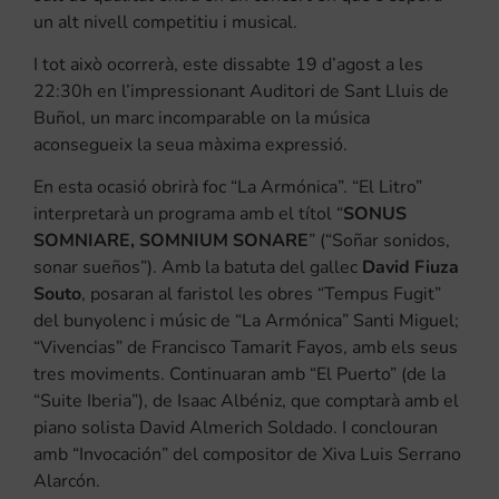
un alt nivell competitiu i musical.
I tot això ocorrerà, este dissabte 19 d’agost a les
22:30h en l’impressionant Auditori de Sant Lluis de
Buñol, un marc incomparable on la música
aconsegueix la seua màxima expressió.
En esta ocasió obrirà foc “La Armónica”. “El Litro”
interpretarà un programa amb el títol “
SONUS
SOMNIARE, SOMNIUM SONARE
” (“Soñar sonidos,
sonar sueños”). Amb la batuta del gallec
David Fiuza
Souto
, posaran al faristol les obres “Tempus Fugit”
del bunyolenc i músic de “La Armónica” Santi Miguel;
“Vivencias” de Francisco Tamarit Fayos, amb els seus
tres moviments. Continuaran amb “El Puerto” (de la
“Suite Iberia”), de Isaac Albéniz, que comptarà amb el
piano solista David Almerich Soldado. I conclouran
amb “Invocación” del compositor de Xiva Luis Serrano
Alarcón.