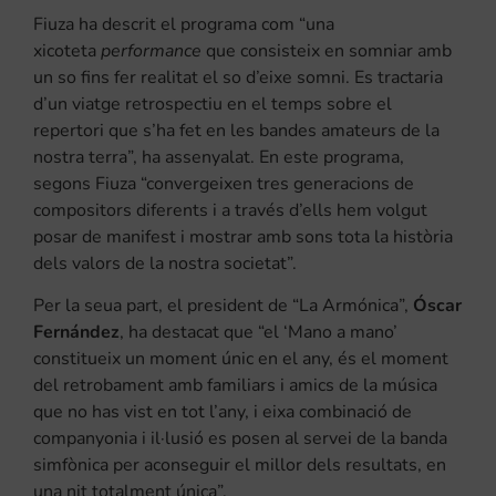
Fiuza ha descrit el programa com “una
xicoteta
performance
que consisteix en somniar amb
un so fins fer realitat el so d’eixe somni. Es tractaria
d’un viatge retrospectiu en el temps sobre el
repertori que s’ha fet en les bandes amateurs de la
nostra terra”, ha assenyalat. En este programa,
segons Fiuza “convergeixen tres generacions de
compositors diferents i a través d’ells hem volgut
posar de manifest i mostrar amb sons tota la història
dels valors de la nostra societat”.
Per la seua part, el president de “La Armónica”,
Óscar
Fernández
, ha destacat que “el ‘Mano a mano’
constitueix un moment únic en el any, és el moment
del retrobament amb familiars i amics de la música
que no has vist en tot l’any, i eixa combinació de
companyonia i il·lusió es posen al servei de la banda
simfònica per aconseguir el millor dels resultats, en
una nit totalment única”.