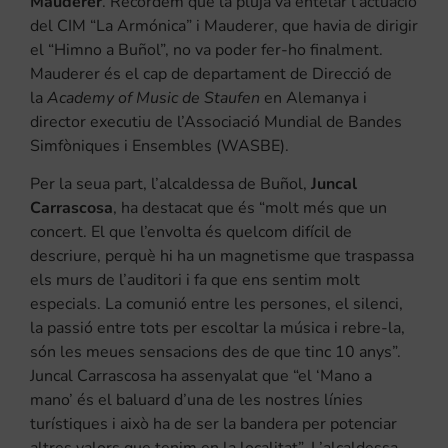
Mauderer
. Recordem que la pluja va entelar l’actuació
del CIM “La Armónica” i Mauderer, que havia de dirigir
el “Himno a Buñol”, no va poder fer-ho finalment.
Mauderer és el cap de departament de Direcció de
la
Academy of Music de Staufen
en Alemanya i
director executiu de l’Associació Mundial de Bandes
Simfòniques i Ensembles (WASBE).
Per la seua part, l’alcaldessa de Buñol,
Juncal
Carrascosa
, ha destacat que és “molt més que un
concert. El que l’envolta és quelcom difícil de
descriure, perquè hi ha un magnetisme que traspassa
els murs de l’auditori i fa que ens sentim molt
especials. La comunió entre les persones, el silenci,
la passió entre tots per escoltar la música i rebre-la,
són les meues sensacions des de que tinc 10 anys”.
Juncal Carrascosa ha assenyalat que “el ‘Mano a
mano’ és el baluard d’una de les nostres línies
turístiques i això ha de ser la bandera per potenciar
altres valors que tenim en la localitat”. L’alcaldessa