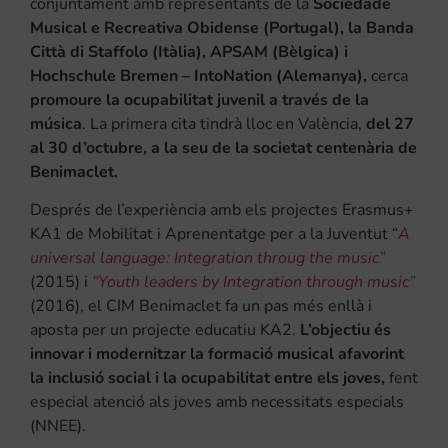
conjuntament amb representants de la
Sociedade
Musical e Recreativa Obidense (Portugal), la Banda
Città di Staffolo (Itàlia), APSAM (Bèlgica) i
Hochschule Bremen – IntoNation (Alemanya),
cerca
promoure la ocupabilitat juvenil a través de la
música
. La primera cita tindrà lloc en València,
del 27
al 30 d’octubre, a la seu de la societat centenària de
Benimaclet.
Després de l’experiència amb els projectes Erasmus+
KA1 de Mobilitat i Aprenentatge per a la Juventut “
A
universal language: Integration throug the music”
(2015) i
“Youth leaders by Integration through music”
(2016), el CIM Benimaclet fa un pas més enllà i
aposta per un projecte educatiu KA2.
L’objectiu és
innovar i modernitzar la formació musical afavorint
la inclusió social i la ocupabilitat entre els joves,
fent
especial atenció als joves amb necessitats especials
(NNEE).