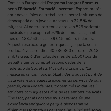
Comissió Europea del
Programa Integrat Erasmus+
per a l’Educació, Formació, Joventut i Esport
, pretén
obrir noves línies de treball per superar la situació de
desocupació dels joves europeus (un 22,8 % de
mitjana). Al nostre territori existeixen 529 societats
musicals (que ocupen el 97% dels municipis) amb
més de 138.753 socis i 39.015 músics federats.
Aquesta estructura genera riquesa, ja que la seua
producció va ascendir a 60.236.360 euros en 2013
amb la creació d’un total de més de 2.500 llocs de
treball a temps complet segons dades de la
Federació de Societats Musicals d’Espanya.
“La
música és un camí poc utilitzat i des d’aquest punt de
vista volem que aquesta experiència servisca de guia
perquè, cada vegada més, trobem més iniciatives i
activitats com aquestes dins de les entitats musicals.
Fins i tot, per als nostres músics també és una
experiència enriquidora perquè disposaran de
dinàmiques formatives per treballar la inclusió social