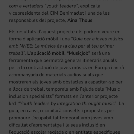
com a vertaders “youth leaders”
, explica la
vicepresidenta del CIM Benimaclet i una de les
responsables del projecte,
Aina Thous
.
Els resultats d’aquest projecte els podrem veure en
forma d’aplicació mòbil i una
“Guia per a joves músics
amb NNEE: La música és la clau per al teu primer
treball”
.
L’aplicació mòbil, “Musicjob”
serà una
ferramenta que permetrà generar itineraris anuals
per a la contractació de joves músics en Europa i anirà
acompanyada de materials audiovisuals que
mostraran als joves amb obstacles a capacitar-se per
a llocs de treball temporals amb l’ajuda dels “Music
inclusion specialists” formats en l’anterior projecte
ka1
“Youth leaders by integration throught music”
. La
guia, en canvi, recopilarà consells i propostes per
promoure l’ocupabilitat temporal amb joves amb
dificultat d’aprenentatge i la seua inclusió en
l’educació escolar reglada o en entitats específiques