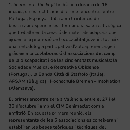
“The music is the key”
tindrà una
duració de 18
mesos
, on es realitzaran diferents encontres entre
Portugal, Espanya i Itàlia amb la intenció de
bescanviar experiències i formar una xarxa estratègica
que treballe en la creació de materials adaptats que
ajuden a la promoció de l’ocupabilitat juvenil, tot baix
una metodologia participativa d’autoaprenentatge i
gràcies a la col·laboració d’associacions del camp
de la discapacitat i de les cinc entitats musicals: la
Sociedade Musical e Recreativa Obidense
(Portugal), la Banda Città di Staffolo (Itàlia),
APSAM (Bèlgica) i Hochschule Bremen – IntoNation
(Alemanya).
El primer encontre serà a València, entre el 27 i el
30 d’octubre i amb el CIM Benimaclet com a
amfitrió
. En aquesta primera reunió, els
representants de les 5 associacions es coneixeran i
establiran les bases teòriques i tècniques del