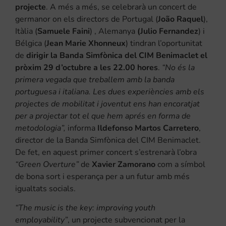
projecte
. A més a més, se celebrarà un concert de
germanor on els directors de Portugal (
João Raquel
),
Itàlia (
Samuele Faini
) , Alemanya
(Julio Fernandez
) i
Bélgica (
Jean Marie Xhonneux
) tindran l’oportunitat
de
dirigir la Banda Simfònica del CIM Benimaclet el
pròxim 29 d’octubre a les 22.00 hores
.
“No és la
primera vegada que treballem amb la banda
portuguesa i italiana. Les dues experiències amb els
projectes de mobilitat i joventut ens han encoratjat
per a projectar tot el que hem aprés en forma de
metodologia”,
informa
Ildefonso Martos Carretero
,
director de la Banda Simfònica del CIM Benimaclet.
De fet, en aquest primer concert s’estrenarà l’obra
“Green Overture”
de
Xavier Zamorano
com a símbol
de bona sort i esperança per a un futur amb més
igualtats socials.
“The music is the key: improving youth
employability”
, un projecte subvencionat per la