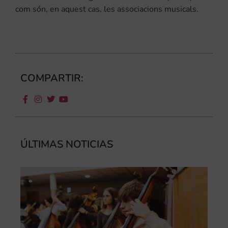
com són, en aquest cas, les associacions musicals.
COMPARTIR:
ÚLTIMAS NOTICIAS
Ca
au
do
le
per
l’a
d’e