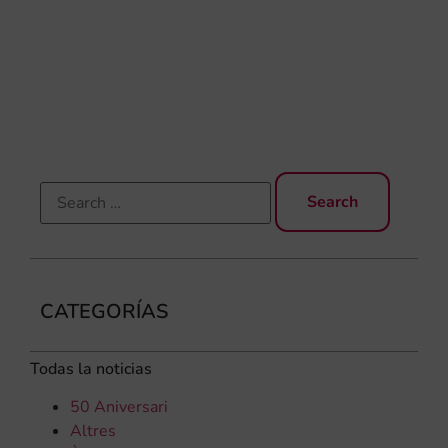
Gar
una
qu
rec
els
CATEGORÍAS
Todas la noticias
50 Aniversari
Altres