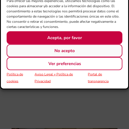
Para ofrecer las mejores experiencias, utilizamos tecnologías como las
III
cookies para almacenar y/o acceder a la información del dispositivo. El
Au
consentimiento a estas tecnologías nos permitirá procesar datos como el
de
comportamiento de navegación o las identificaciones únicas en este sitio.
Juv
No consentir o retirar el consentimiento, puede afectar negativamente a
“L
ciertas características y funciones.
Sa
Ta
Acepta, por favor
la 
LL
No acepto
DE
CE
Ver preferencias
L’II
Ce
Política de
Aviso Legal y Política de
Portal de
Au
cookies
Privacidad
transparencia
de
Juv
Ta
la 
“L
Sa
tin