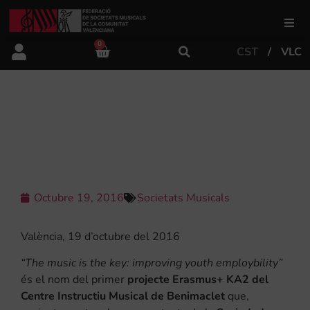
0
CST
VLC
FSMCV
Àrea de gestió
LA MÚSICA, FACTOR CLAU PER A
L’OCUPABILITAT JUVENIL A EUROPA
Àrea educativa
Àrea Artística
Octubre 19, 2016
Societats Musicals
València, 19 d’octubre del 2016
Actualitat
“The music is the key: improving youth employbility”
és el nom del primer
projecte Erasmus+ KA2 del
Tenda
Centre Instructiu Musical de Benimaclet
que,