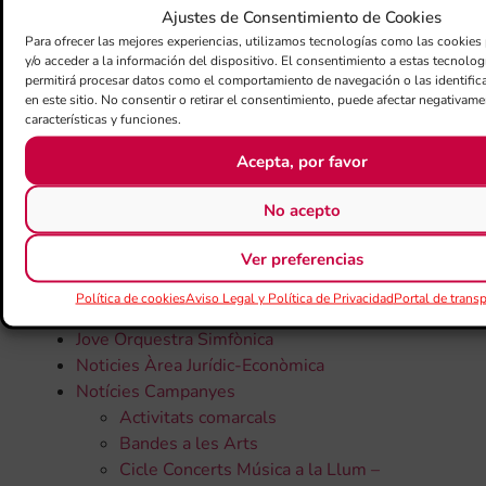
Centre d'Estudis FSMCV
Ajustes de Consentimiento de Cookies
Progem
Para ofrecer las mejores experiencias, utilizamos tecnologías como las cookies
Xarxa de Centres Educatius
y/o acceder a la información del dispositivo. El consentimiento a estas tecnolog
Àrea Educativa
permitirá procesar datos como el comportamiento de navegación o las identific
en este sitio. No consentir o retirar el consentimiento, puede afectar negativame
Centre d'Estudis FSMCV
características y funciones.
Xarxa de centres educatius
Assemblees Generals
Acepta, por favor
Assemblees Generals
Banda Sinfònica de dones
No acepto
Certàmens
Ver preferencias
Coleccions «Bitàcora Musical»
Convocatòries Públiques
Política de cookies
Aviso Legal y Política de Privacidad
Portal de trans
Jove Banda Simfònica
Jove Orquestra Simfònica
Noticies Àrea Jurídic-Econòmica
Notícies Campanyes
Activitats comarcals
Bandes a les Arts
Cicle Concerts Música a la Llum –