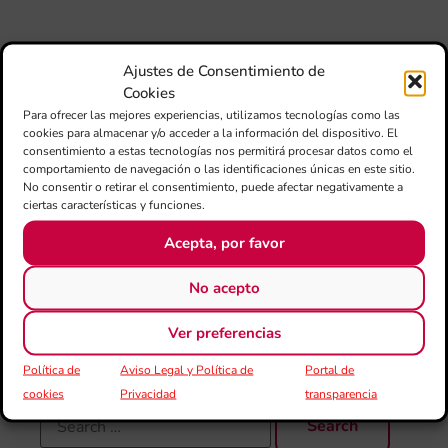
de 
Fe
Mé
Ajustes de Consentimiento de
80 
Cookies
mú
Para ofrecer las mejores experiencias, utilizamos tecnologías como las
fo
cookies para almacenar y/o acceder a la información del dispositivo. El
la 
consentimiento a estas tecnologías nos permitirá procesar datos como el
am
comportamiento de navegación o las identificaciones únicas en este sitio.
dir
No consentir o retirar el consentimiento, puede afectar negativamente a
de 
ciertas características y funciones.
Día
Acepta, por favor
Gar
una
qu
No acepto
rec
els
Ver preferencias
Política de
Aviso Legal y Política de
Portal de
cookies
Privacidad
transparencia