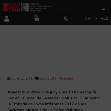
0
CST
VLC
FSMCV
Àrea de gestió
TROBADA DE JOVES INTÈRPRETS
2017 DE LES SOCIETATS MUSICALS
DE LA SAFOR-VALLDIGNA
Àrea educativa
Àrea Artística
Juny 2, 2017
Societats Musicals
Actualitat
Aquest divendres 2 de juny a les 19 hores tindrà
lloc en l’el local de l’Associació Musical “L’Almoina”
la Trobada de Joves Intèrprets 2017 de les
Tenda
Societats Musicals de La Safor-Valldigna