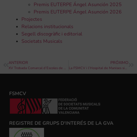
Premis EUTERPE Ángel Asunción 2025
Premis EUTERPE Ángel Asunción 2026
Projectes
Relacions institucionals
Segell discogràfic i editorial
Societats Musicals
ANTERIOR
PRÓXIMO
XV Trobada Comarcal d’Escoles de Música de la Canal de Navarrés
La FSMCV i l’Hospital de Manises signen un conveni de col·laboració per fomentar la salut entre els músics
FSMCV
REGISTRE DE GRUPS D'INTERÉS DE LA GVA