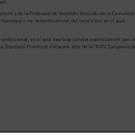
ant.
tament o de la Federació de Societats Musicals de la Comunitat
municipal o no, respectivament, del local o lloc en el qual
confeccionat, en el qual haurà de constar expressament que e
a. Diputació Provincial d’Alacant, dins de la “XXIV Campanya d