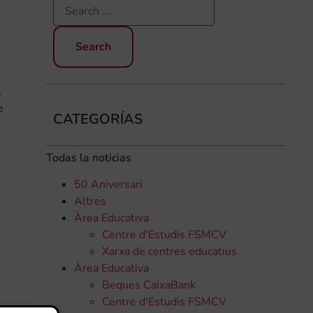
l
e
CATEGORÍAS
Todas la noticias
50 Aniversari
Altres
Àrea Educativa
Centre d'Estudis FSMCV
Xarxa de centres educatius
Àrea Educativa
Beques CaixaBank
Centre d'Estudis FSMCV