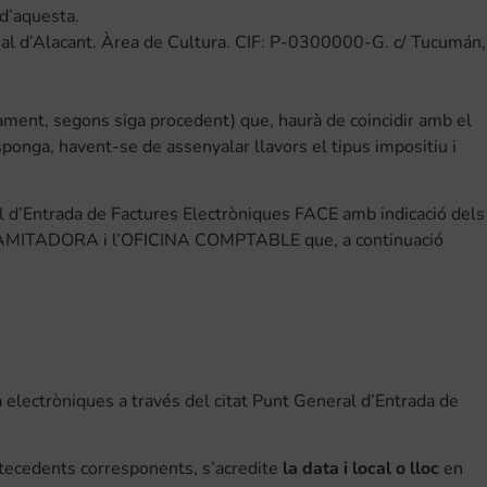
 d’aquesta.
incial d’Alacant. Àrea de Cultura. CIF: P-0300000-G. c/ Tucumán,
çament, segons siga procedent) que, haurà de coincidir amb el
esponga, havent-se de assenyalar llavors el tipus impositiu i
l d’Entrada de Factures Electròniques FACE amb indicació dels
AMITADORA i l’OFICINA COMPTABLE que, a continuació
electròniques a través del citat Punt General d’Entrada de
ntecedents corresponents, s’acredite
la data i local o lloc
en