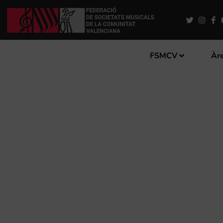
FSMCV
Àre
LA DIPUTACIÓ D’ALACANT
LA XXIV CAMPAÑA DE “MÚ