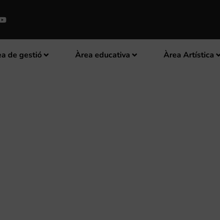
a de gestió
Àrea educativa
Àrea Artística
 PUBLICA LA RESOLUCIÓ DE L
SICA ALS POBLES” 2019