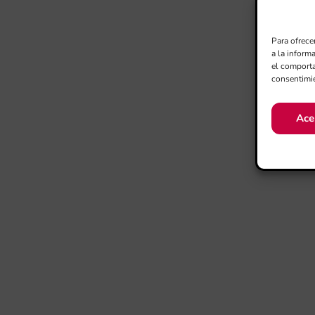
Para ofrece
a la inform
el comporta
consentimie
Ace