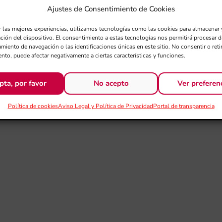
Ajustes de Consentimiento de Cookies
r las mejores experiencias, utilizamos tecnologías como las cookies para almacenar 
ación del dispositivo. El consentimiento a estas tecnologías nos permitirá procesar
miento de navegación o las identificaciones únicas en este sitio. No consentir o retir
nto, puede afectar negativamente a ciertas características y funciones.
pta, por favor
No acepto
Ver preferen
Política de cookies
Aviso Legal y Política de Privacidad
Portal de transparencia