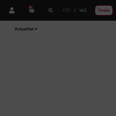
0
CST
VLC
Tenda
Actualitat
A CONVOCATÒRIA DE