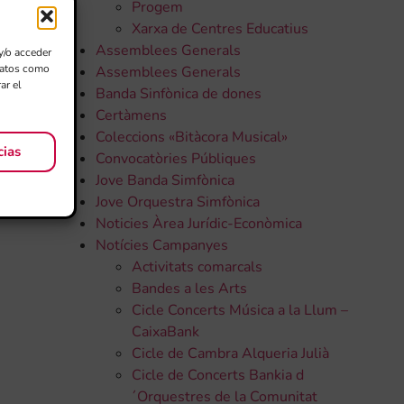
Progem
Xarxa de Centres Educatius
Assemblees Generals
y/o acceder
 datos como
Assemblees Generals
ar el
Banda Sinfònica de dones
Certàmens
Coleccions «Bitàcora Musical»
cias
Convocatòries Públiques
Jove Banda Simfònica
Jove Orquestra Simfònica
Noticies Àrea Jurídic-Econòmica
Notícies Campanyes
Activitats comarcals
Bandes a les Arts
Cicle Concerts Música a la Llum –
CaixaBank
Cicle de Cambra Alqueria Julià
Cicle de Concerts Bankia d
´Orquestres de la Comunitat