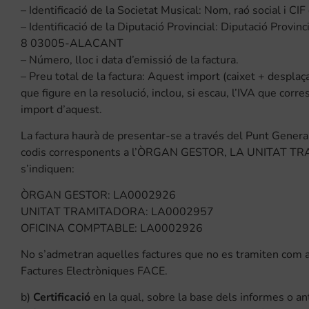
– Identificació de la Societat Musical: Nom, raó social i CIF
– Identificació de la Diputació Provincial: Diputació Prov
8 03005-ALACANT
– Número, lloc i data d’emissió de la factura.
– Preu total de la factura: Aquest import (caixet + despla
que figure en la resolució, inclou, si escau, l’IVA que corr
import d’aquest.
La factura haurà de presentar-se a través del Punt Genera
codis corresponents a l’ÒRGAN GESTOR, LA UNITAT TR
s’indiquen:
ÒRGAN GESTOR: LA0002926
UNITAT TRAMITADORA: LA0002957
OFICINA COMPTABLE: LA0002926
No s’admetran aquelles factures que no es tramiten com a 
Factures Electròniques FACE.
b)
Certificació
en la qual, sobre la base dels informes o a