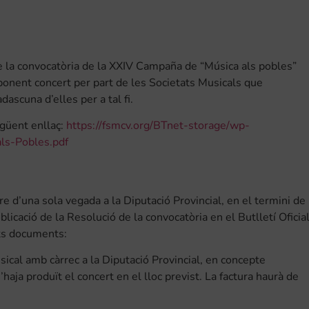
de la convocatòria de la XXIV Campaña de “Música als pobles”
ponent concert per part de les Societats Musicals que
ascuna d’elles per a tal fi.
egüent enllaç:
https://fsmcv.org/BTnet-storage/wp-
ls-Pobles.pdf
 d’una sola vegada a la Diputació Provincial, en el termini de
blicació de la Resolució de la convocatòria en el Butlletí Oficia
nts documents:
sical amb càrrec a la Diputació Provincial, en concepte
haja produït el concert en el lloc previst. La factura haurà de