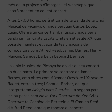
més de la projecció d’imatges i el whatsapp, que
estarà present en aquest concert.
A les 17.00 hores, serà el torn de la Banda de la Unió
Musical de Picanya, dirigida per Juan Carlos López
Luján. Oferirà un concert amb música creada per a
banda simfònica als Estats Units en el segle XX, que
posa de manifest el valor de les creacions de
compositors com Alfred Reed, James Barnes, Henry
Mancini, Samuel Barber, i Leonard Bernstein.
La Unió Musical de Picanya ha dividit el seu concert
en dues parts. La primera se centrarà en James
Barnes, amb obres com
Alvamar Overture
i
Yorkshire
Ballad
, entre altres; i Samuel Barber, del qual
interpretaran
Adagio para Cuerdas
. La segona part
inclou peces com
Nova York Oberture
de KeesVlak,
Oberture to Candide
de Berstein o
El Camino Real
d’Alfred Reed, obra que tancarà el concert.