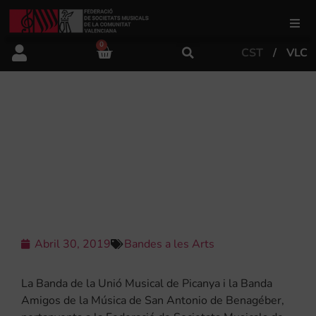
0
CST
VLC
FSMCV
Àrea de gestió
LA FSMCV CLAUSURARÀ EL PRÒXIM
DIUMENGE EL CICLE “BANDES A LES
ARTS” DE 2019 AMB UN DOBLE
Àrea educativa
CONCERT
Àrea Artística
Abril 30, 2019
Bandes a les Arts
Actualitat
La Banda de la Unió Musical de Picanya i la Banda
Tenda
Amigos de la Música de San Antonio de Benagéber,