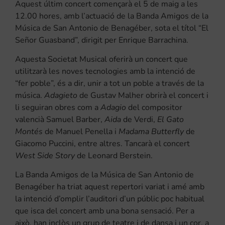
Aquest últim concert començarà el 5 de maig a les
12.00 hores, amb l’actuació de la Banda Amigos de la
Música de San Antonio de Benagéber, sota el títol “El
Señor Guasband”, dirigit per Enrique Barrachina.
Aquesta Societat Musical oferirà un concert que
utilitzarà les noves tecnologies amb la intenció de
“fer poble”, és a dir, unir a tot un poble a través de la
música.
Adagieto
de Gustav Malher obrirà el concert i
li seguiran obres com a
Adagio
del compositor
valencià Samuel Barber,
Aida
de Verdi,
El Gato
Montés
de Manuel Penella i
Madama Butterfly
de
Giacomo Puccini, entre altres. Tancarà el concert
West Side Story
de Leonard Berstein.
La Banda Amigos de la Música de San Antonio de
Benagéber ha triat aquest repertori variat i amé amb
la intenció d’omplir l’auditori d’un públic poc habitual
que isca del concert amb una bona sensació. Per a
això, han inclòs un grup de teatre i de dansa i un cor, a