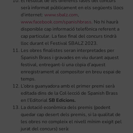
El resultat de les diferents fases del concurs
serà informat públicament en els següents llocs
d’internet:
www.sbalz.com
,
www.facebook.com/spanishbrass
. No hi haurà
disponible cap informació telefònica referent a
cap particular. La fase final del concurs tindrà
lloc durant el Festival SBALZ 2023.
Les obres finalistes seran interpretades per
Spanish Brass i gravades en viu durant aquest
festival, entregant-li una còpia d’aquest
enregistrament al compositor en breu espai de
temps.
L’obra guanyadora amb el primer premi serà
editada dins de la Col·lecció de Spanish Brass
en l’Editorial
SB Edicions.
La dotació econòmica dels premis (podent
quedar cap desert dels premis, si la qualitat de
les obres no compleix el nivell mínim exigit pel
jurat del concurs) serà: