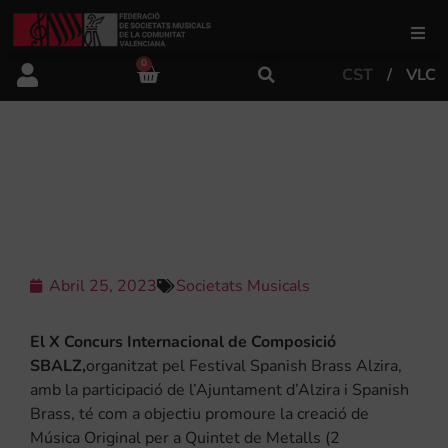
0
CST
VLC
FSMCV
Àrea de gestió
X CONCURS INTERNACIONAL DE
COMPOSICIÓ SBALZ
Àrea educativa
Àrea Artística
Abril 25, 2023
Societats Musicals
El X Concurs Internacional de Composició
Actualitat
SBALZ,
organitzat pel Festival Spanish Brass Alzira,
amb la participació de l’Ajuntament d’Alzira i Spanish
Brass, té com a objectiu promoure la creació de
Tenda
Música Original per a Quintet de Metalls (2