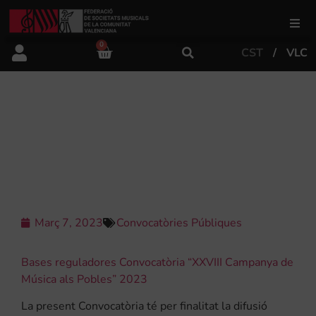
0
CST
VLC
FSMCV
Àrea de gestió
CONVOCATÒRIA “XXVIII CAMPANYA
DE MÚSICA ALS POBLES”
ANUALITAT 2023.
Àrea educativa
Àrea Artística
Març 7, 2023
Convocatòries Públiques
Actualitat
Bases reguladores Convocatòria “XXVIII Campanya de
Música als Pobles” 2023
Tenda
La present Convocatòria té per finalitat la difusió