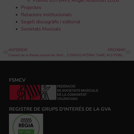
Premis EUTERPE Ángel Asunción 2026
Projectes
Relacions institucionals
Segell discogràfic i editorial
Societats Musicals
ANTERIOR
PRÓXIMO
Concert de la Banda Juvenil de l’Artística Manisense
CONVOCATÒRIA “SARC ALS POBLES” 2023
FSMCV
REGISTRE DE GRUPS D'INTERÉS DE LA GVA