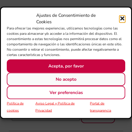
Mé
80 
Ajustes de Consentimiento de
mú
Cookies
fo
Para ofrecer las mejores experiencias, utilizamos tecnologías como las
la 
cookies para almacenar y/o acceder a la información del dispositivo. El
am
consentimiento a estas tecnologías nos permitirá procesar datos como el
dir
comportamiento de navegación o las identificaciones únicas en este sitio.
de 
No consentir o retirar el consentimiento, puede afectar negativamente a
Día
ciertas características y funciones.
Gar
Acepta, por favor
una
qu
rec
No acepto
els
Ver preferencias
Política de
Aviso Legal y Política de
Portal de
cookies
Privacidad
transparencia