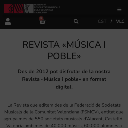
0
CST
VLC
FSMCV
REVISTA «MÚSICA I
Àrea de gestió
POBLE»
Àrea educativa
Des de 2012 pot disfrutar de la nostra
Revista «Música i poble» en format
Àrea Artística
digital.
Actualitat
La Revista que editem des de la Federació de Societats
Musicals de la Comunitat Valenciana (FSMCV), entitat que
agrupa més de 550 societats musicals d’Alacant, Castelló i
Tenda
València amb més de 40.000 músics, 60.000 alumnes a